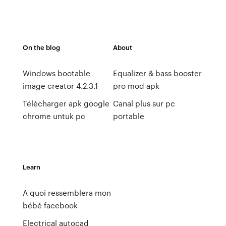
On the blog
About
Windows bootable
Equalizer & bass booster
image creator 4.2.3.1
pro mod apk
Télécharger apk google
Canal plus sur pc
chrome untuk pc
portable
Learn
A quoi ressemblera mon
bébé facebook
Electrical autocad